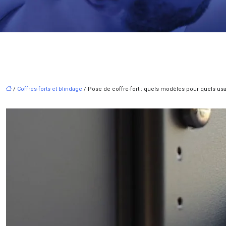
/
Coffres-forts et blindage
/ Pose de coffre-fort : quels modèles pour quels us