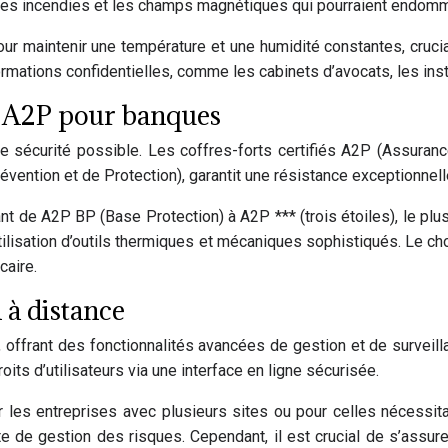
re les incendies et les champs magnétiques qui pourraient endo
r maintenir une température et une humidité constantes, crucia
rmations confidentielles, comme les cabinets d’avocats, les ins
és A2P pour banques
 de sécurité possible. Les coffres-forts certifiés A2P (Assuran
évention et de Protection), garantit une résistance exceptionnelle
nt de A2P BP (Base Protection) à A2P *** (trois étoiles), le pl
ilisation d’outils thermiques et mécaniques sophistiqués. Le cho
caire.
 à distance
 offrant des fonctionnalités avancées de gestion et de survei
roits d’utilisateurs via une interface en ligne sécurisée.
 les entreprises avec plusieurs sites ou pour celles nécessita
te de gestion des risques. Cependant, il est crucial de s’assu